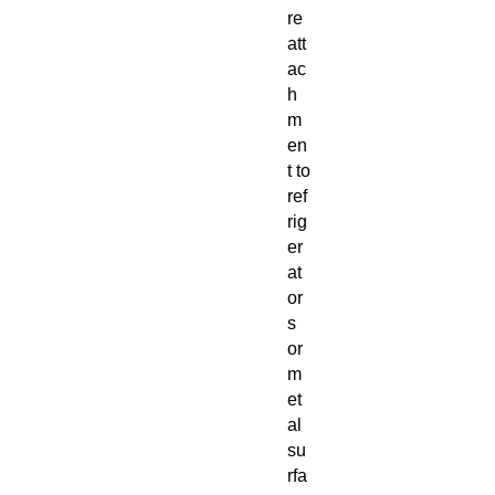
re
att
ac
h
m
en
t to
ref
rig
er
at
or
s
or
m
et
al
su
rfa