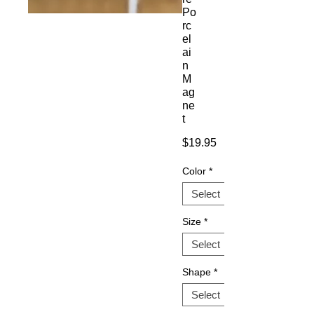
Po
rc
el
ai
n
M
ag
ne
t
Price
$19.95
Color
*
Size
*
Shape
*