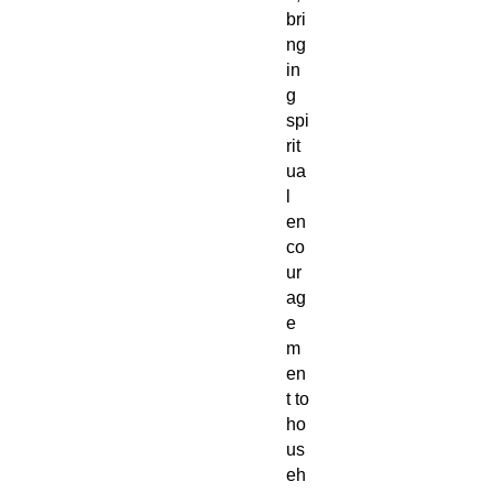
bri
ng
in
g
spi
rit
ua
l
en
co
ur
ag
e
m
en
t to
ho
us
eh