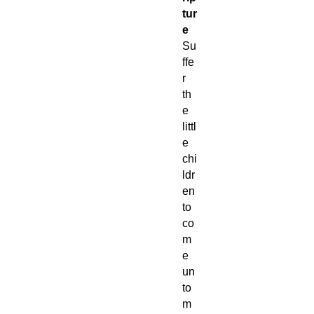
tur
e
Su
ffe
r
th
e
littl
e
chi
ldr
en
to
co
m
e
un
to
m