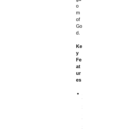
o
m
of
Go
d.
Ke
y
Fe
at
ur
es
2
"
x
2
"
x