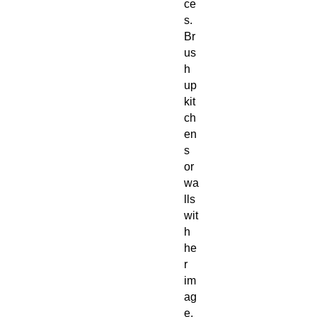
ce
s.
Br
us
h
up
kit
ch
en
s
or
wa
lls
wit
h
he
r
im
ag
e,