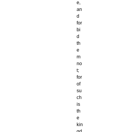
e,
an
d
for
bi
d
th
e
m
no
t;
for
of
su
ch
is
th
e
kin
gd