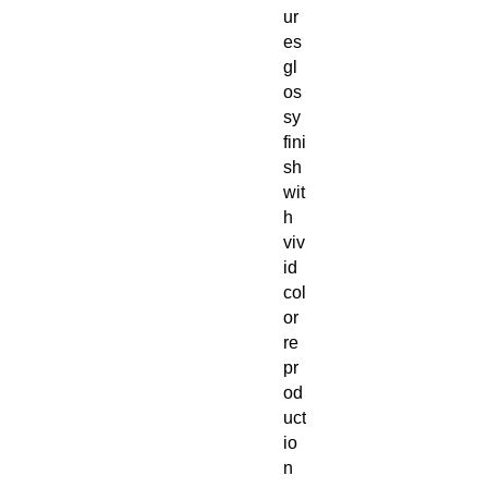
ur
es
gl
os
sy
fini
sh
wit
h
viv
id
col
or
re
pr
od
uct
io
n