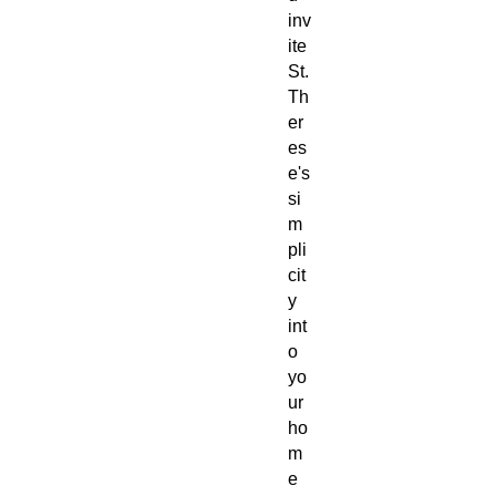
inv
ite
St.
Th
er
es
e's
si
m
pli
cit
y
int
o
yo
ur
ho
m
e