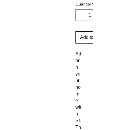
Quantity
*
Add to Cart
Ad
or
n
yo
ur
ho
m
e
wit
h
St.
Th