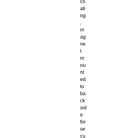
co
ati
ng
,
m
ag
ne
t
m
ou
nt
ed
to
ba
ck
sid
e
for
se
cu