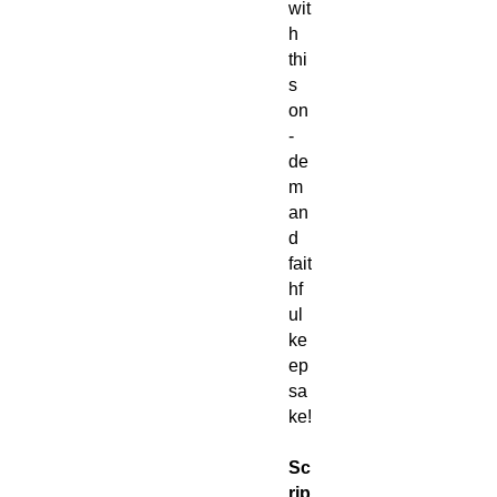
wit
h
thi
s
on
-
de
m
an
d
fait
hf
ul
ke
ep
sa
ke!
Sc
rip