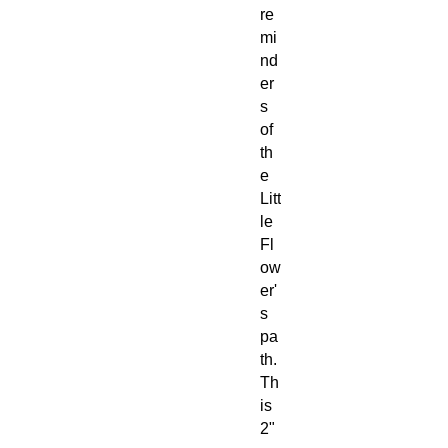
re
mi
nd
er
s
of
th
e
Litt
le
Fl
ow
er'
s
pa
th.
Th
is
2"