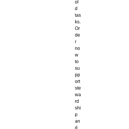
ol
d
tas
ks.
Or
de
r
no
w
to
su
pp
ort
ste
wa
rd
shi
p
an
d