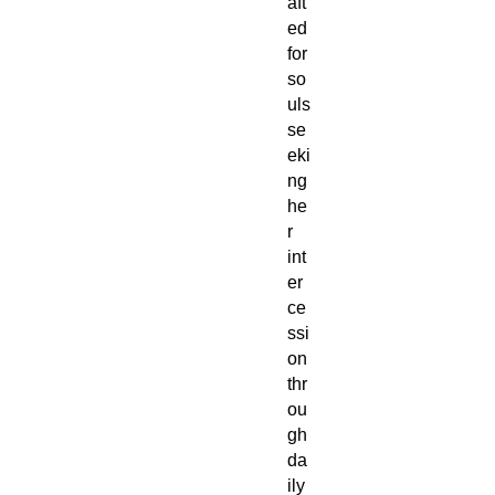
aft
ed
for
so
uls
se
eki
ng
he
r
int
er
ce
ssi
on
thr
ou
gh
da
ily