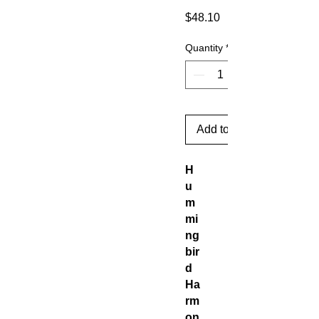
Price
$48.10
Quantity
*
Add to Cart
H
u
m
mi
ng
bir
d
Ha
rm
on