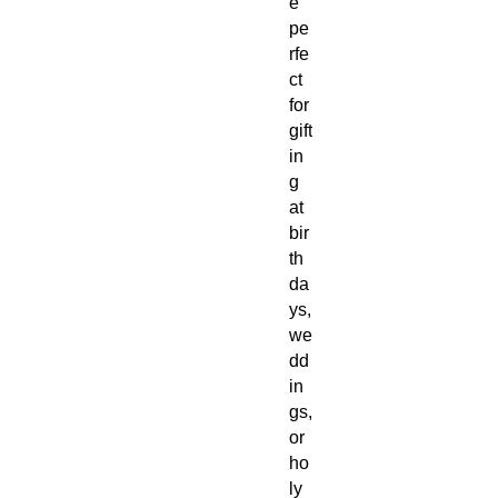
e
pe
rfe
ct
for
gift
in
g
at
bir
th
da
ys,
we
dd
in
gs,
or
ho
ly