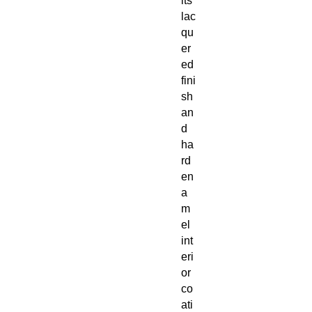
its
lac
qu
er
ed
fini
sh
an
d
ha
rd
en
a
m
el
int
eri
or
co
ati