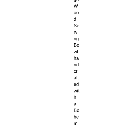
W
oo
d
Se
rvi
ng
Bo
wl,
ha
nd
cr
aft
ed
wit
h
a
Bo
he
mi