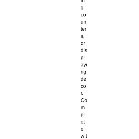
in
g
co
un
ter
s,
or
dis
pl
ayi
ng
de
co
r.
Co
m
pl
et
e
wit