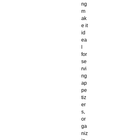
ng
m
ak
e it
id
ea
l
for
se
rvi
ng
ap
pe
tiz
er
s,
or
ga
niz