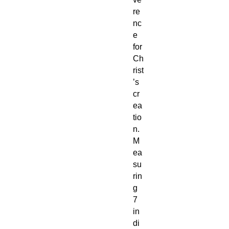
re
nc
e
for
Ch
rist
’s
cr
ea
tio
n.
M
ea
su
rin
g
7
in
di