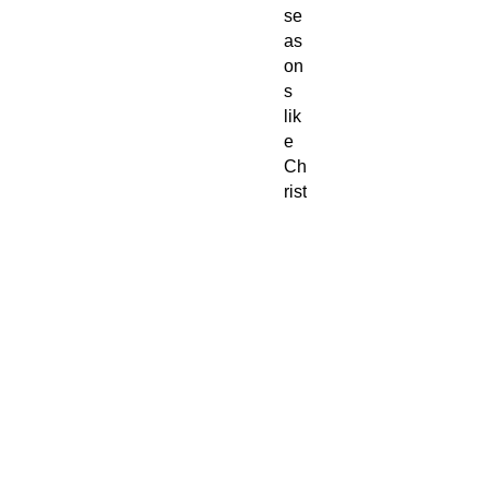
se
as
on
s
lik
e
Ch
rist
m
as.
Ha
nd
wa
sh
an
d
wi
pe
dr