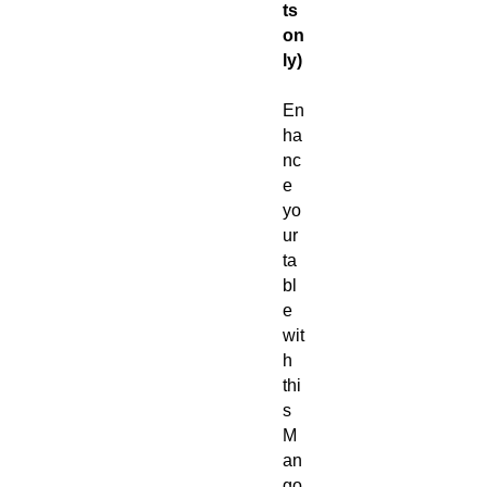
ts
on
ly)
En
ha
nc
e
yo
ur
ta
bl
e
wit
h
thi
s
M
an
go