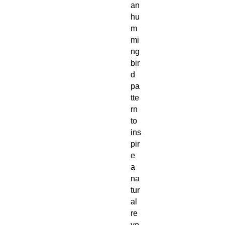
an
hu
m
mi
ng
bir
d
pa
tte
rn
to
ins
pir
e
a
na
tur
al
re
ve