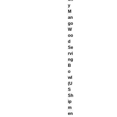
y
M
an
go
W
oo
d
Se
rvi
ng
B
o
wl
(U
S
Sh
ip
m
en