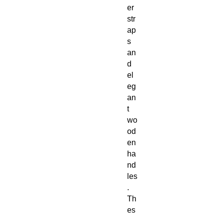
er
str
ap
s
an
d
el
eg
an
t
wo
od
en
ha
nd
les
.
Th
es