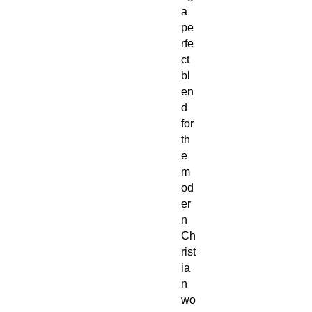
a
pe
rfe
ct
bl
en
d
for
th
e
m
od
er
n
Ch
rist
ia
n
wo