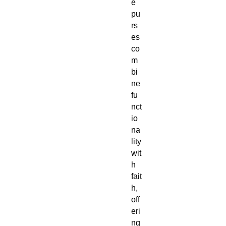
e
pu
rs
es
co
m
bi
ne
fu
nct
io
na
lity
wit
h
fait
h,
off
eri
ng