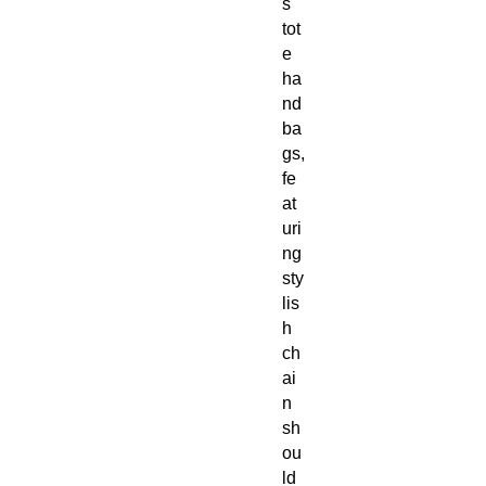
s
tot
e
ha
nd
ba
gs,
fe
at
uri
ng
sty
lis
h
ch
ai
n
sh
ou
ld