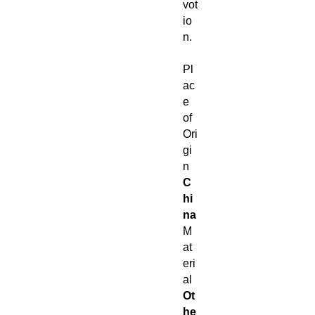
vot
io
n.
Pl
ac
e
of
Ori
gi
n
C
hi
na
M
at
eri
al
Ot
he