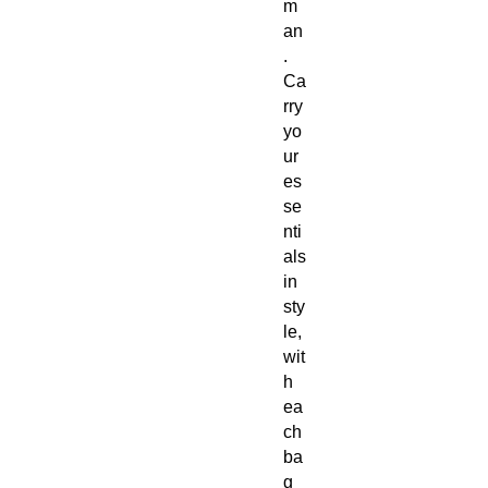
m
an
.
Ca
rry
yo
ur
es
se
nti
als
in
sty
le,
wit
h
ea
ch
ba
g