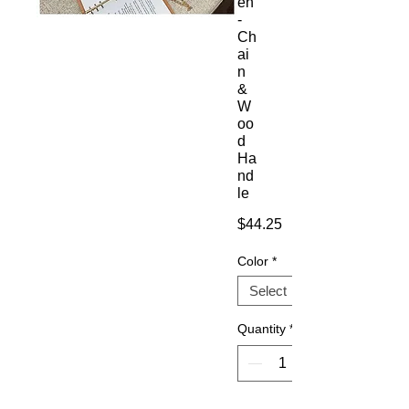
en
-
Ch
ai
n
&
W
oo
d
Ha
nd
le
Price
$44.25
Color
*
Quantity
*