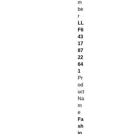
m
be
r
LL
F6
43
17
87
22
64
1
Pr
od
uct
Na
m
e
Fa
sh
io