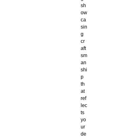
sh
ow
ca
sin
g
cr
aft
sm
an
shi
p
th
at
ref
lec
ts
yo
ur
de