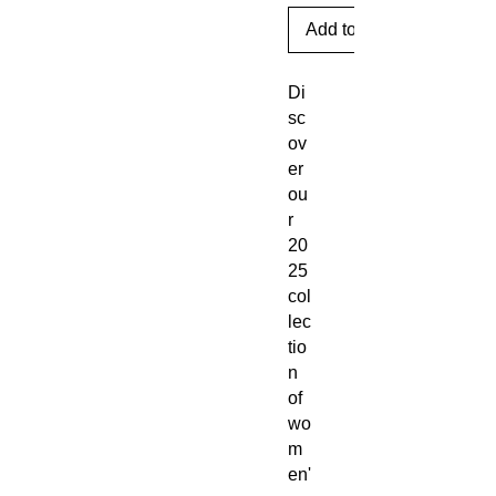
Add to Cart
Di
sc
ov
er
ou
r
20
25
col
lec
tio
n
of
wo
m
en'