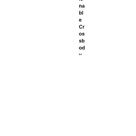
na
bl
e
Cr
os
sb
od
y
Ba
g
St
yle
typ
e
Ur
ba
n
lei