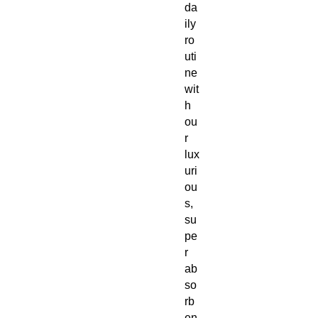
da
ily
ro
uti
ne
wit
h
ou
r
lux
uri
ou
s,
su
pe
r
ab
so
rb
en