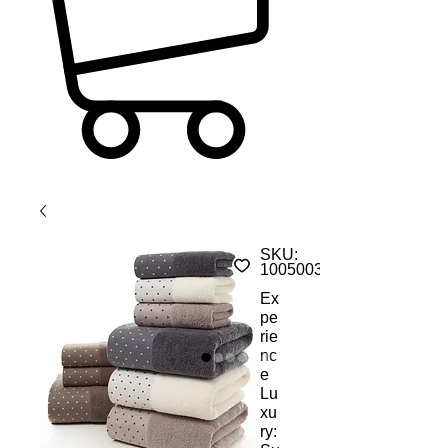
SKU:
1005003142020635
Ex
pe
rie
nc
e
Lu
xu
ry: