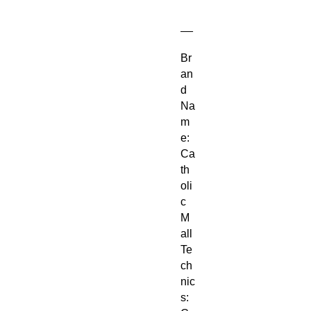
__
Br
an
d
Na
m
e:
Ca
th
oli
c
M
all
Te
ch
nic
s: