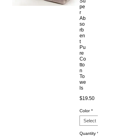
Su
pe
r
Ab
so
rb
en
t
Pu
re
Co
tto
n
To
we
ls
Price
$19.50
Color
*
Quantity
*