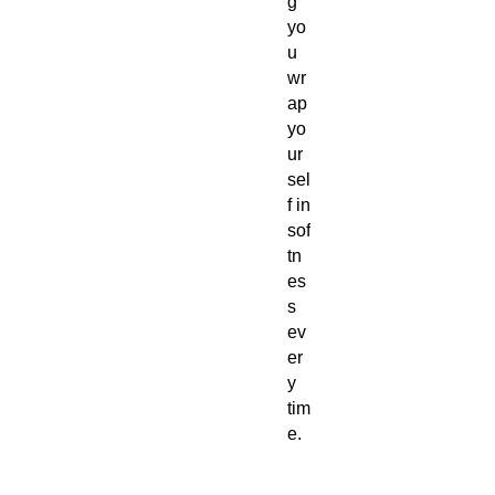
g
yo
u
wr
ap
yo
ur
sel
f in
sof
tn
es
s
ev
er
y
tim
e.