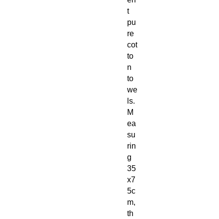
t
pu
re
cot
to
n
to
we
ls.
M
ea
su
rin
g
35
x7
5c
m,
th