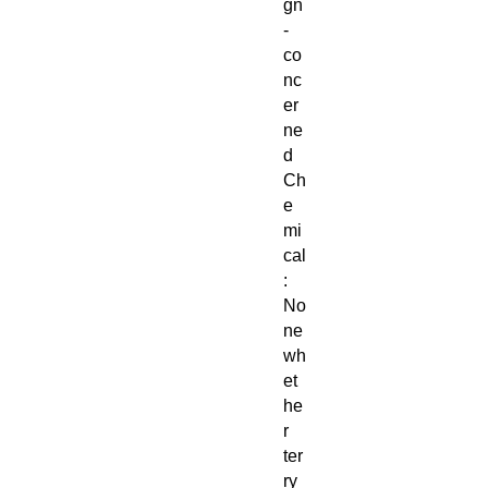
gn
-
co
nc
er
ne
d
Ch
e
mi
cal
:
No
ne
wh
et
he
r
ter
ry