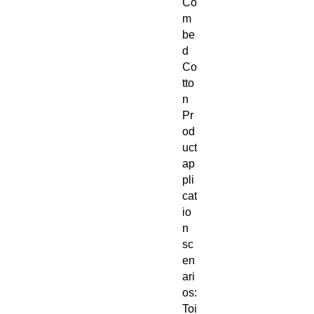
Co
m
be
d
Co
tto
n
Pr
od
uct
ap
pli
cat
io
n
sc
en
ari
os:
Toi