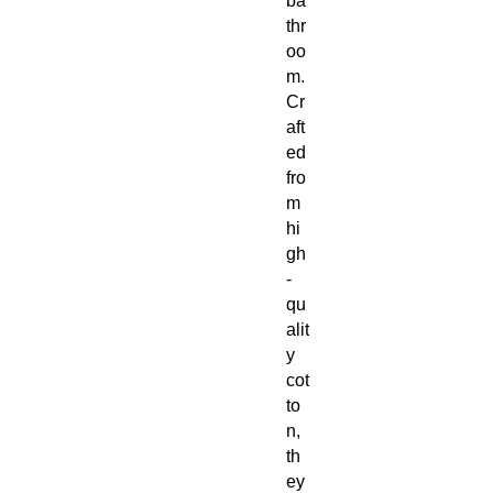
ba
thr
oo
m.
Cr
aft
ed
fro
m
hi
gh
-
qu
alit
y
cot
to
n,
th
ey