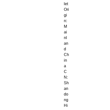
let
Ori
gi
n:
M
ai
nl
an
d
Ch
in
a
C
N:
Sh
an
do
ng
Hi