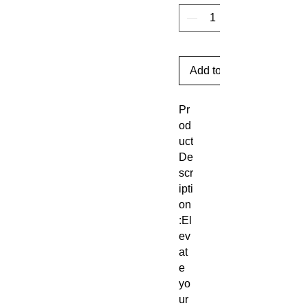
Add to Cart
Pr
od
uct
De
scr
ipti
on
:El
ev
at
e
yo
ur