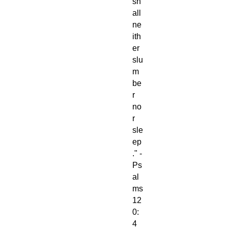
sh
all
ne
ith
er
slu
m
be
r
no
r
sle
ep
." -
Ps
al
ms
12
0:
4