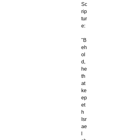
Sc
rip
tur
e:
"B
eh
ol
d,
he
th
at
ke
ep
et
h
Isr
ae
l