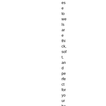
es
e
to
we
ls
ar
e
thi
ck,
sof
t,
an
d
pe
rfe
ct
for
yo
ur