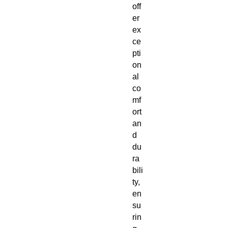
off
er
ex
ce
pti
on
al
co
mf
ort
an
d
du
ra
bili
ty,
en
su
rin