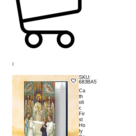
SKU:
683BA5727E3BC_22658
Ca
th
oli
c
Fir
st
Ho
ly