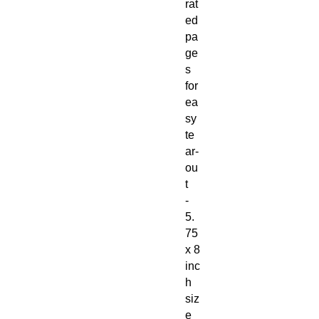
rat
ed 
pa
ge
s 
for 
ea
sy 
te
ar-
ou
t
- 
5.
75 
x 8 
inc
h 
siz
e 