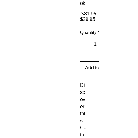
ok
Regular
 $31.95 
Sale
Price
$29.95
Price
Quantity
*
Add to Cart
Di
sc
ov
er 
thi
s 
Ca
th