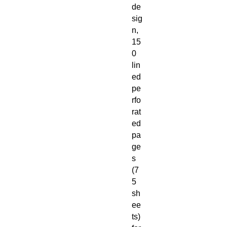
de
sig
n, 
15
0 
lin
ed 
pe
rfo
rat
ed 
pa
ge
s 
(7
5 
sh
ee
ts) 