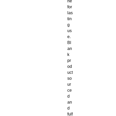
ne 
for 
las
tin
g 
us
e. 
Bl
an
k 
pr
od
uct 
so
ur
ce
d 
an
d 
fulf