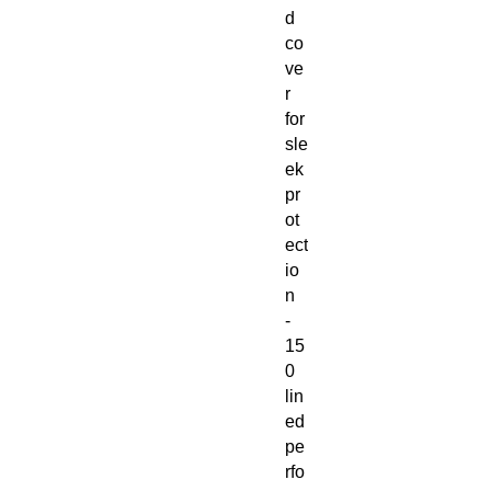
d 
co
ve
r 
for 
sle
ek 
pr
ot
ect
io
n
- 
15
0 
lin
ed 
pe
rfo