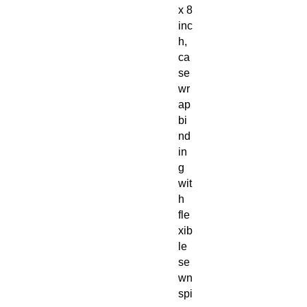
x 8 
inc
h, 
ca
se
wr
ap 
bi
nd
in
g 
wit
h 
fle
xib
le 
se
wn 
spi