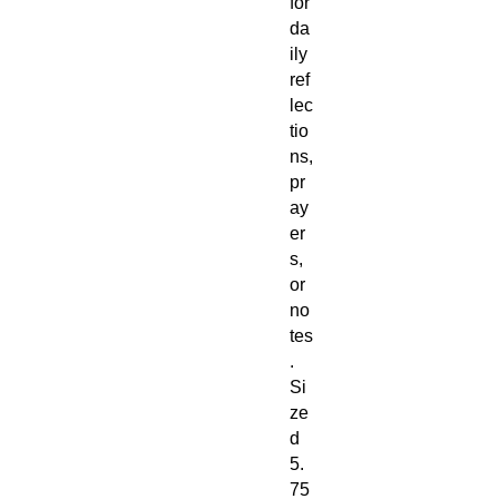
for 
da
ily 
ref
lec
tio
ns, 
pr
ay
er
s, 
or 
no
tes
. 
Si
ze
d 
5.
75 