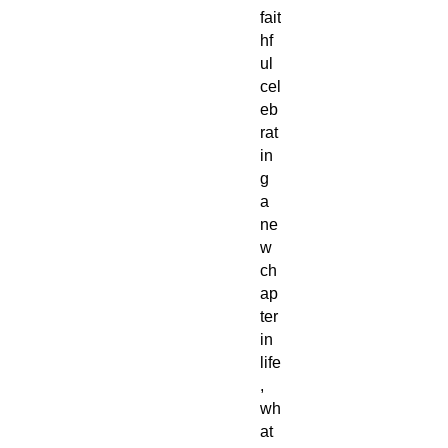
fait
hf
ul
cel
eb
rat
in
g
a
ne
w
ch
ap
ter
in
life
,
wh
at