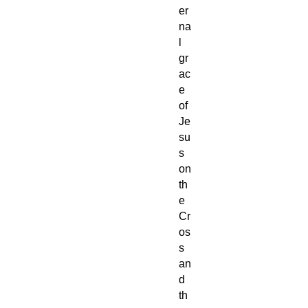
er
na
l
gr
ac
e
of
Je
su
s
on
th
e
Cr
os
s
an
d
th