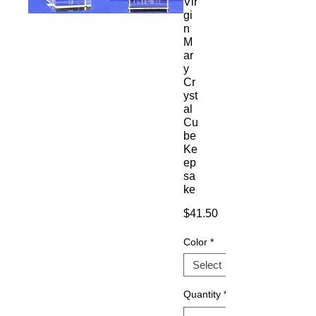
Vir
gi
n
M
ar
y
Cr
yst
al
Cu
be
Ke
ep
sa
ke
Price
$41.50
Color
*
Quantity
*