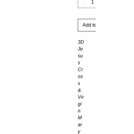
Add to Cart
3D
Je
su
s
Cr
os
s
&
Vir
gi
n
M
ar
y