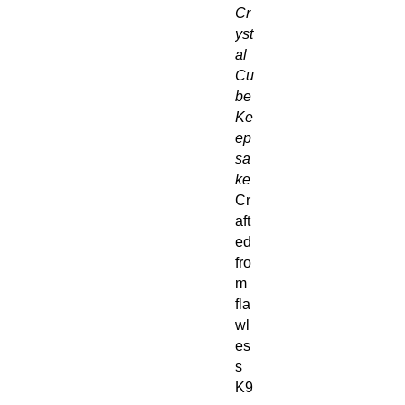
Cr
yst
al
Cu
be
Ke
ep
sa
ke
Cr
aft
ed
fro
m
fla
wl
es
s
K9