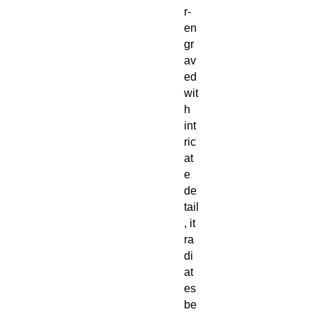
r-
en
gr
av
ed
wit
h
int
ric
at
e
de
tail
, it
ra
di
at
es
be