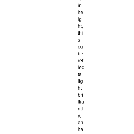
in
he
ig
ht,
thi
s
cu
be
ref
lec
ts
lig
ht
bri
llia
ntl
y,
en
ha