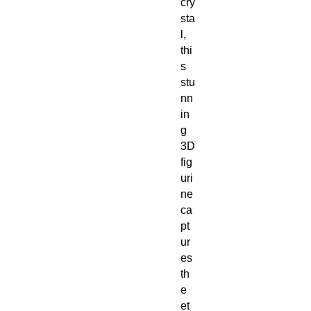
cry
sta
l,
thi
s
stu
nn
in
g
3D
fig
uri
ne
ca
pt
ur
es
th
e
et