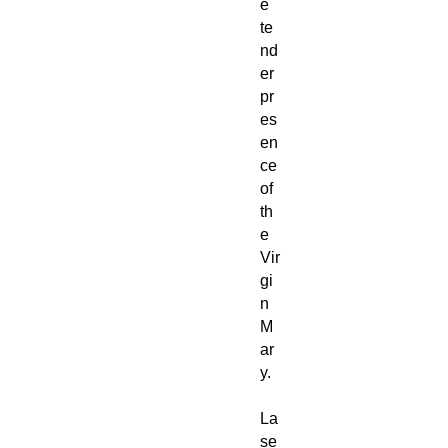
e
te
nd
er
pr
es
en
ce
of
th
e
Vir
gi
n
M
ar
y.
La
se