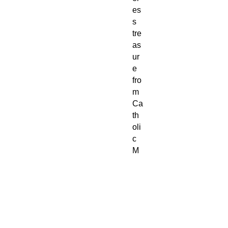
es
s
tre
as
ur
e
fro
m
Ca
th
oli
c
M
all,
it
inv
ite
s
co