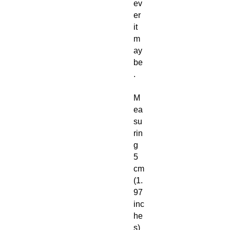
ev
er
it
m
ay
be
.
M
ea
su
rin
g
5
cm
(1.
97
inc
he
s)