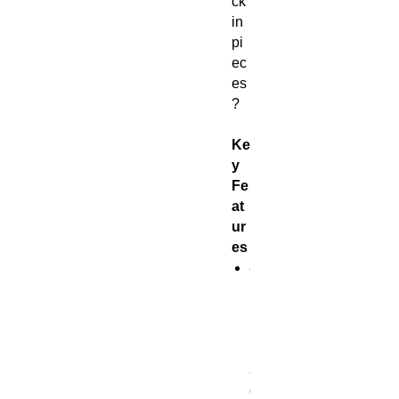
ck
in
pi
ec
es
?
Ke
y
Fe
at
ur
es
8
m
m
b
l
a
c