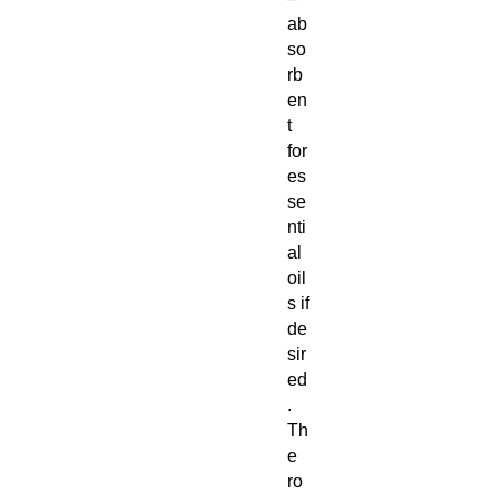
ab
so
rb
en
t
for
es
se
nti
al
oil
s if
de
sir
ed
.
Th
e
ro