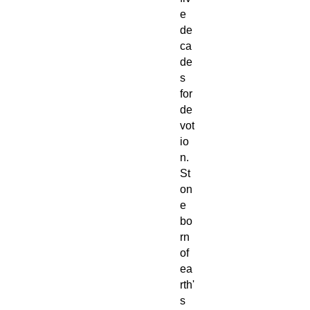
e
de
ca
de
s
for
de
vot
io
n.
St
on
e
bo
rn
of
ea
rth'
s