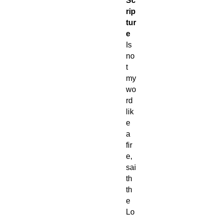
Sc
rip
tur
e
Is
no
t
my
wo
rd
lik
e
a
fir
e,
sai
th
th
e
Lo