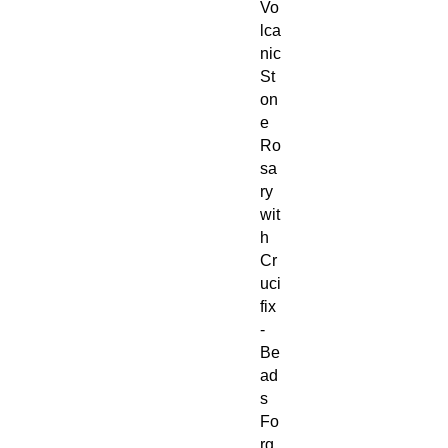
Vo
lca
nic
St
on
e
Ro
sa
ry
wit
h
Cr
uci
fix
-
Be
ad
s
Fo
rg