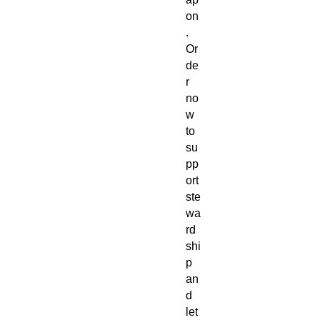
on
.
Or
de
r
no
w
to
su
pp
ort
ste
wa
rd
shi
p
an
d
let