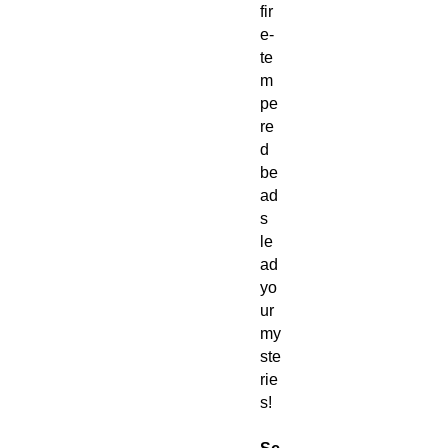
fir
e-
te
m
pe
re
d
be
ad
s
le
ad
yo
ur
my
ste
rie
s!