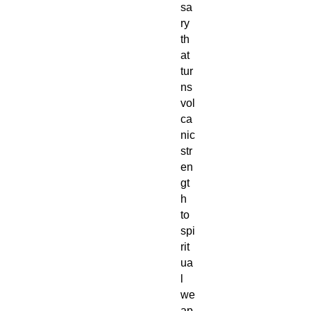
sa
ry
th
at
tur
ns
vol
ca
nic
str
en
gt
h
to
spi
rit
ua
l
we
ap