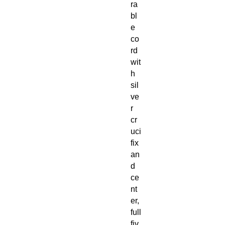
ra
bl
e
co
rd
wit
h
sil
ve
r
cr
uci
fix
an
d
ce
nt
er,
full
fiv