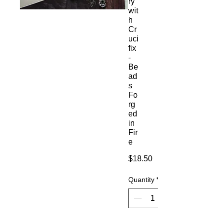
ry
wit
h
Cr
uci
fix
-
Be
ad
s
Fo
rg
ed
in
Fir
e
Price
$18.50
Quantity
*