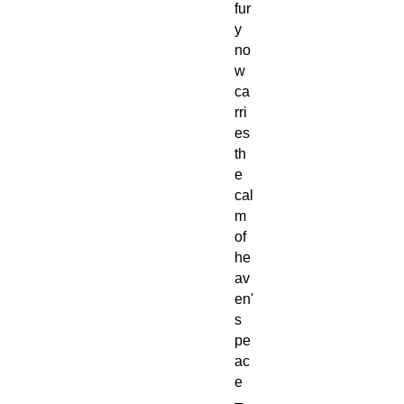
fur
y
no
w
ca
rri
es
th
e
cal
m
of
he
av
en'
s
pe
ac
e
–