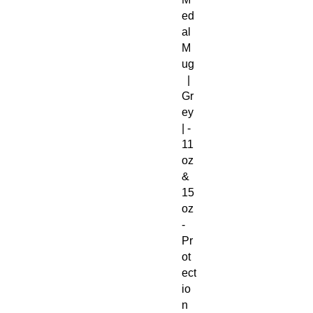
ed
al
M
ug
|
Gr
ey
| -
11
oz
&
15
oz
-
Pr
ot
ect
io
n