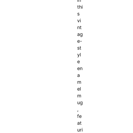
thi
s
vi
nt
ag
e-
st
yl
e
en
a
m
el
m
ug
,
fe
at
uri