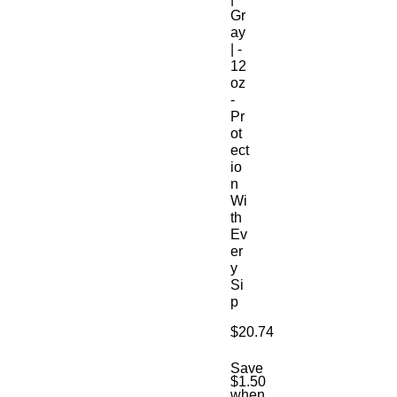
Gr
ay
| -
12
oz
-
Pr
ot
ect
io
n
Wi
th
Ev
er
y
Si
p
Price
$20.74
Save
$1.50
when