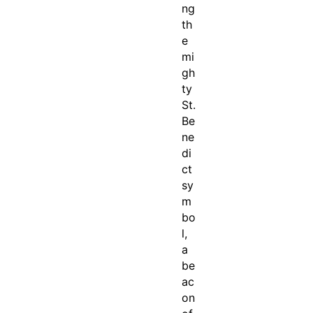
ng
th
e
mi
gh
ty
St.
Be
ne
di
ct
sy
m
bo
l,
a
be
ac
on