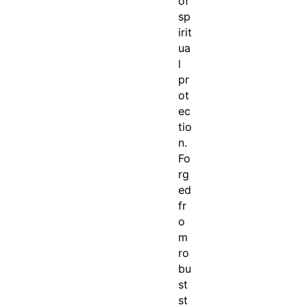
of
sp
irit
ua
l
pr
ot
ec
tio
n.
Fo
rg
ed
fr
o
m
ro
bu
st
st