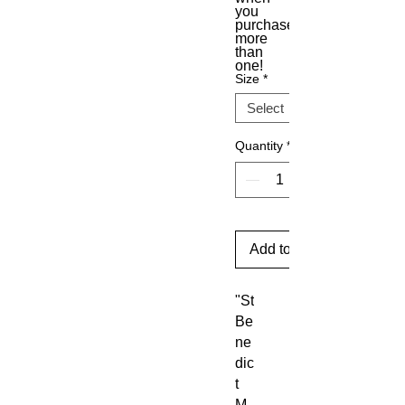
you
purchase
more
than
one!
Size
*
Quantity
*
Add to Cart
"St
Be
ne
dic
t
M