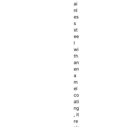
ai
nl
es
s
st
ee
l
wi
th
an
en
a
m
el
co
ati
ng
, it
re