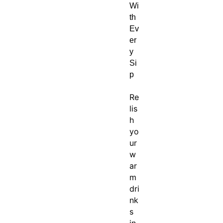
Wi
th
Ev
er
y
Si
p
Re
lis
h
yo
ur
w
ar
m
dri
nk
s
in