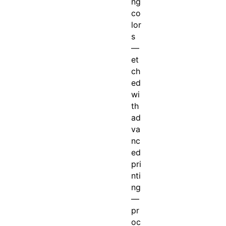
ng
co
lor
s
—
et
ch
ed
wi
th
ad
va
nc
ed
pri
nti
ng
—
pr
oc