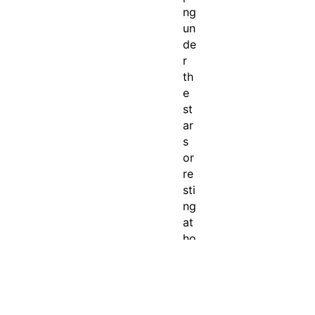
ng
un
de
r
th
e
st
ar
s
or
re
sti
ng
at
ho
m
e,
thi
s