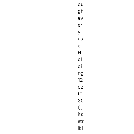
ou
gh
ev
er
y
us
e.
H
ol
di
ng
12
oz
(0.
35
l),
its
str
iki