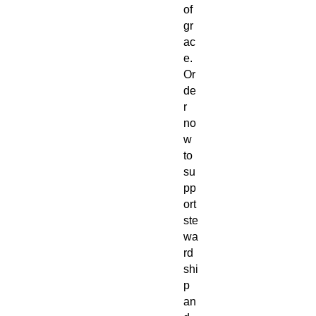
of
gr
ac
e.
Or
de
r
no
w
to
su
pp
ort
ste
wa
rd
shi
p
an