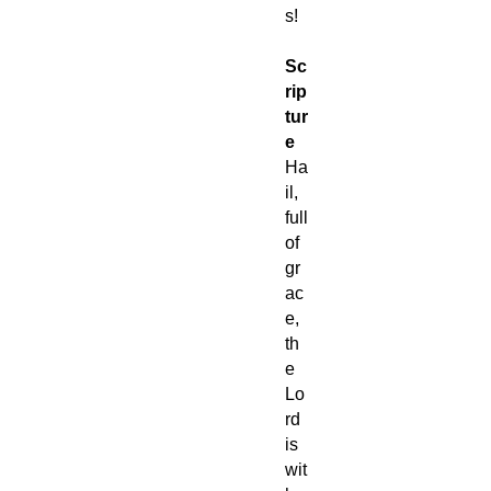
s!
Sc
rip
tur
e
Ha
il,
full
of
gr
ac
e,
th
e
Lo
rd
is
wit