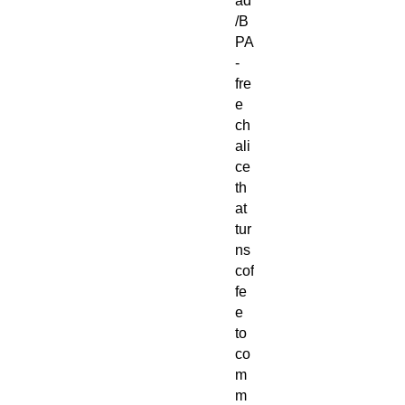
ad
/B
PA
-
fre
e
ch
ali
ce
th
at
tur
ns
cof
fe
e
to
co
m
m