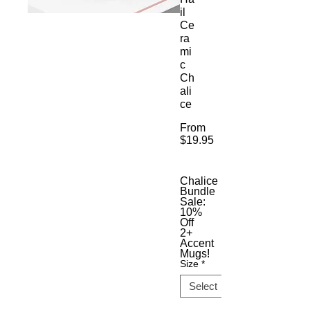
il
Ce
ra
mi
c
Ch
ali
ce
From
$19.95
Sale
Price
Chalice
Bundle
Sale:
10%
Off
2+
Accent
Mugs!
Size
*