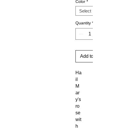
Color
*
Quantity
*
Add to Cart
Ha
il
M
ar
y's
ro
se
wit
h