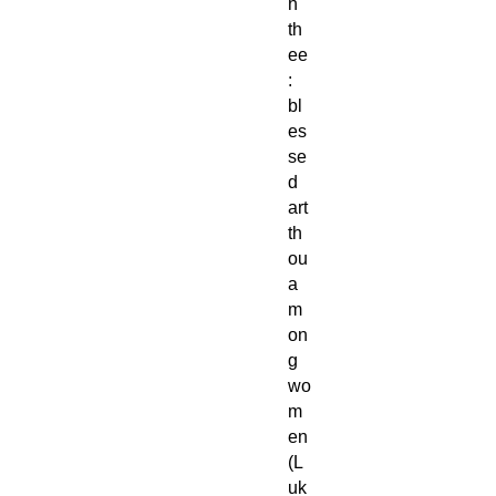
h
th
ee
:
bl
es
se
d
art
th
ou
a
m
on
g
wo
m
en
(L
uk