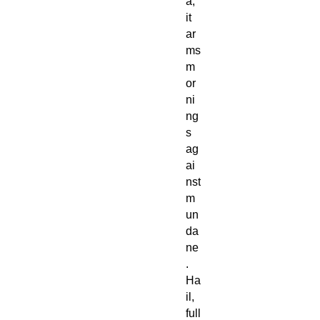
a,
it
ar
ms
m
or
ni
ng
s
ag
ai
nst
m
un
da
ne
.
Ha
il,
full