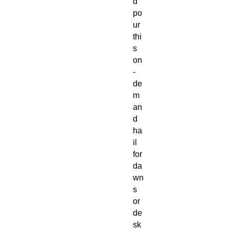
d
po
ur
thi
s
on
-
de
m
an
d
ha
il
for
da
wn
s
or
de
sk