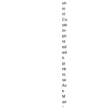
un
io
n!
Cu
sto
m-
pri
nt
ed
wit
h
pi
nk
ro
se
Av
e
M
ari