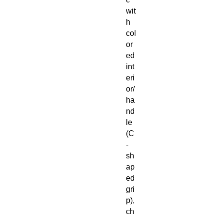
wit
h
col
or
ed
int
eri
or/
ha
nd
le
(C
-
sh
ap
ed
gri
p),
ch