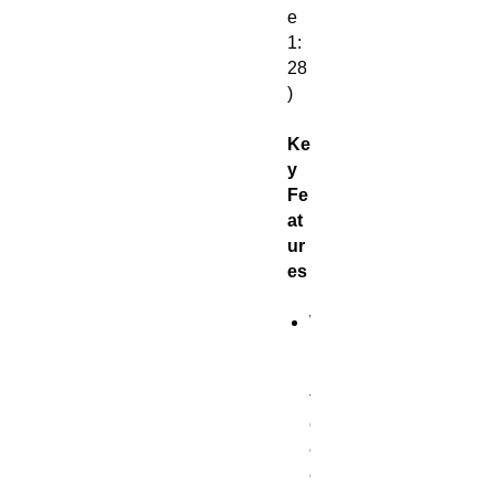
e
1:
28
)
Ke
y
Fe
at
ur
es
W
h
i
t
e
c
e