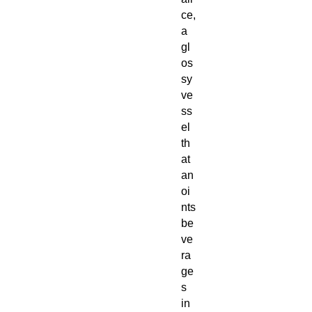
ce,
a
gl
os
sy
ve
ss
el
th
at
an
oi
nts
be
ve
ra
ge
s
in