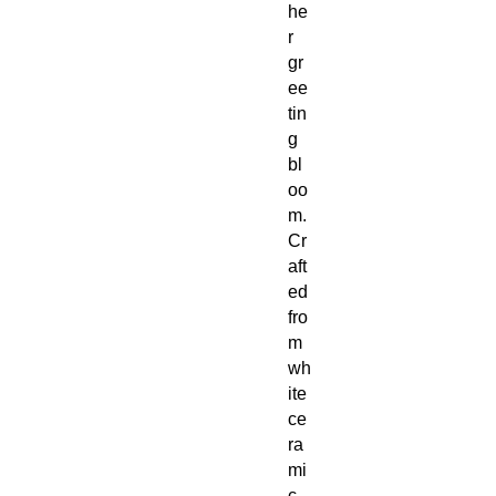
he
r
gr
ee
tin
g
bl
oo
m.
Cr
aft
ed
fro
m
wh
ite
ce
ra
mi
c