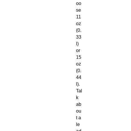
oo
se
11
oz
(0.
33
l)
or
15
oz
(0.
44
l).
Tal
k
ab
ou
t a
le