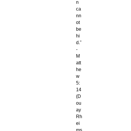
n
ca
nn
ot
be
hi
d."
-
M
att
he
w
5:
14
(D
ou
ay
Rh
ei
ms