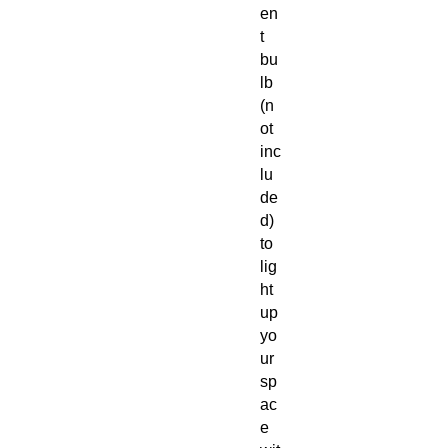
en
t
bu
lb
(n
ot
inc
lu
de
d)
to
lig
ht
up
yo
ur
sp
ac
e