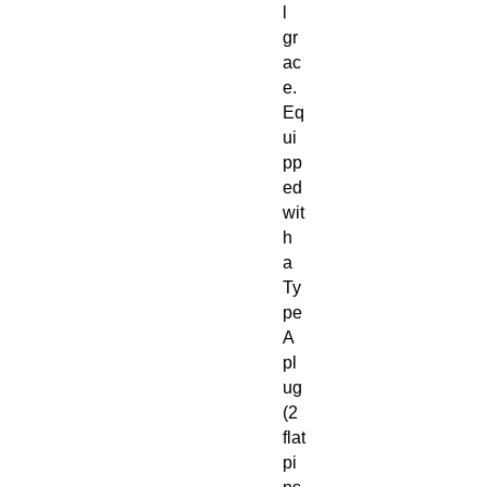
l
gr
ac
e.
Eq
ui
pp
ed
wit
h
a
Ty
pe
A
pl
ug
(2
flat
pi