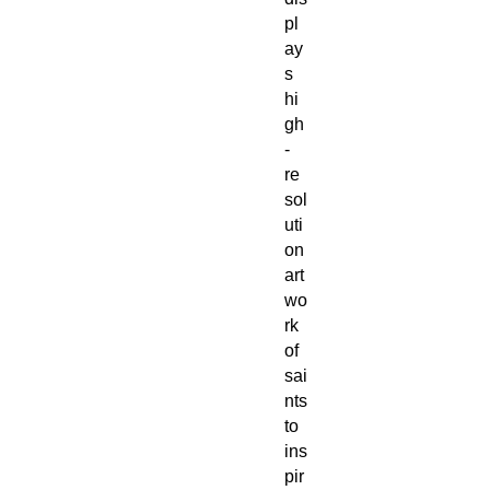
pl
ay
s
hi
gh
-
re
sol
uti
on
art
wo
rk
of
sai
nts
to
ins
pir