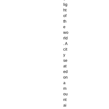
lig
ht
of
th
e
wo
rld
. A
cit
y
se
at
ed
on
a
m
ou
nt
ai