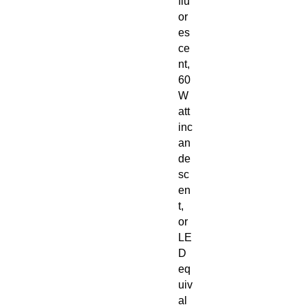
flu
or
es
ce
nt,
60
W
att
inc
an
de
sc
en
t,
or
LE
D
eq
uiv
al