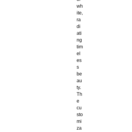
wh
ite,
ra
di
ati
ng
tim
el
es
s
be
au
ty.
Th
e
cu
sto
mi
za