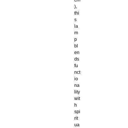
),
thi
s
la
m
p
bl
en
ds
fu
nct
io
na
lity
wit
h
spi
rit
ua