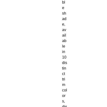
bl
e
sh
ad
e,
av
ail
ab
le
in
10
dis
tin
ct
tri
m
col
or
s,
dis