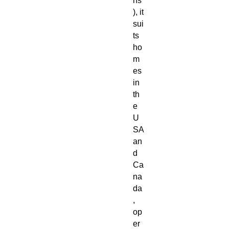
ns
), it
sui
ts
ho
m
es
in
th
e
U
SA
an
d
Ca
na
da
,
op
er