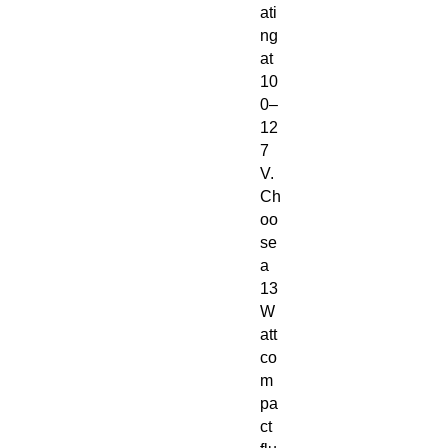
ati
ng
at
10
0–
12
7
V.
Ch
oo
se
a
13
W
att
co
m
pa
ct