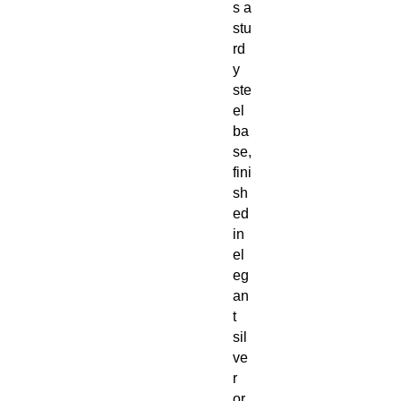
s a
stu
rd
y
ste
el
ba
se,
fini
sh
ed
in
el
eg
an
t
sil
ve
r
or