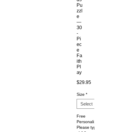
Pu
zzl
e
—
30
-
Pi
ec
e
Fa
ith
Pl
ay
Price
$29.95
Size
*
Free
Personalization:
Please type the