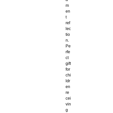
m
en
t
ref
lec
tio
n.
Pe
rfe
ct
gift
for
chi
ldr
en
re
cei
vin
g