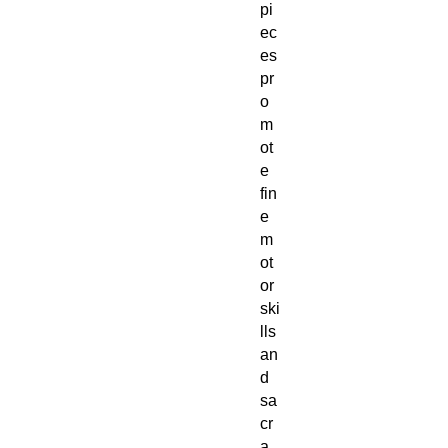
pi
ec
es
pr
o
m
ot
e
fin
e
m
ot
or
ski
lls
an
d
sa
cr
a