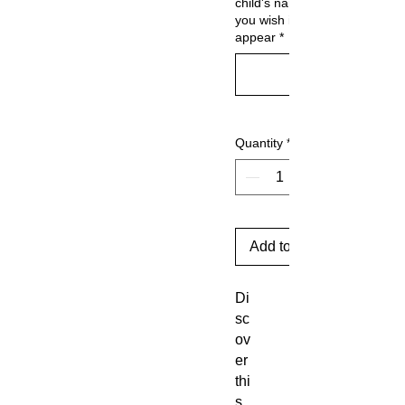
child's name as
you wish it to
appear
*
Quantity
*
Add to Cart
Di
sc
ov
er
thi
s