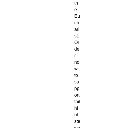
th
e
Eu
ch
ari
st.
Or
de
r
no
w
to
su
pp
ort
fait
hf
ul
ste
wa