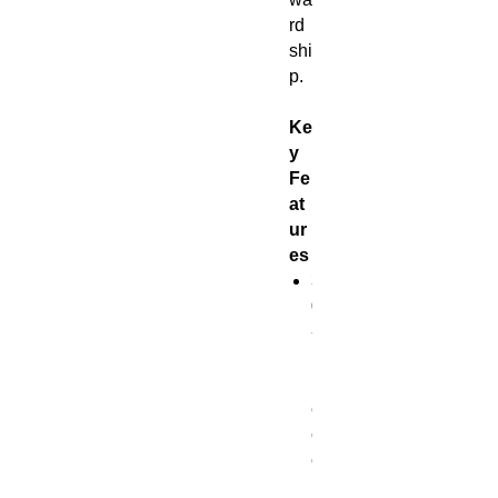
rd
shi
p.
Ke
y
Fe
at
ur
es
3
0
-
p
i
e
c
e
p