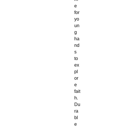
e
for
yo
un
g
ha
nd
s
to
ex
pl
or
e
fait
h.
Du
ra
bl
e