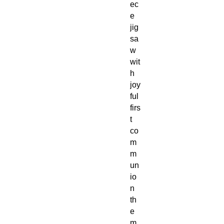
ec
e
jig
sa
w
wit
h
joy
ful
firs
t
co
m
m
un
io
n
th
e
m