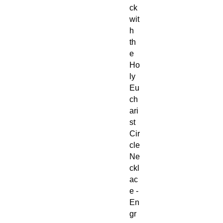
ck
wit
h
th
e
Ho
ly
Eu
ch
ari
st
Cir
cle
Ne
ckl
ac
e -
En
gr