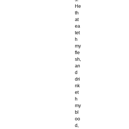
He
th
at
ea
tet
h
my
fle
sh,
an
d
dri
nk
et
h
my
bl
oo
d,