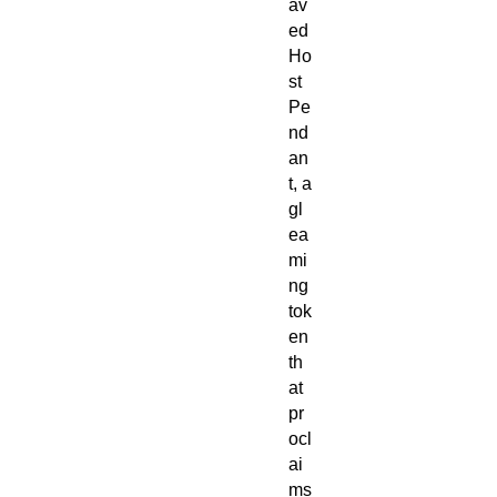
av
ed
Ho
st
Pe
nd
an
t, a
gl
ea
mi
ng
tok
en
th
at
pr
ocl
ai
ms