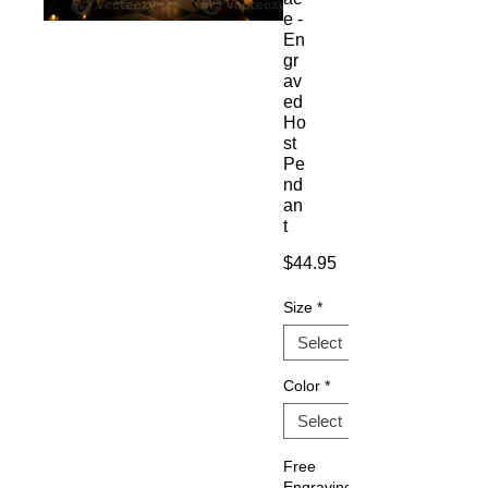
e -
En
gr
av
ed
Ho
st
Pe
nd
an
t
Price
$44.95
Size
*
Color
*
Free
Engraving: