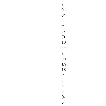
),
0.
04
in
thi
ck
(0.
10
cm
),
on
an
18
in
ch
ai
n
(4
5.