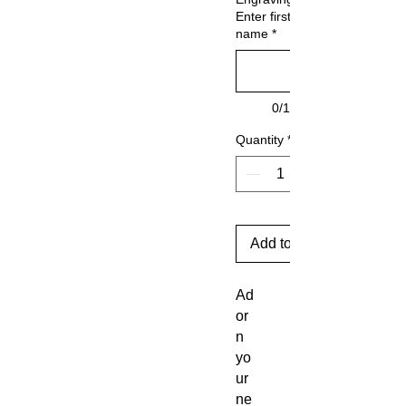
Enter first
name
*
0/15
Quantity
*
Add to Cart
Ad
or
n
yo
ur
ne