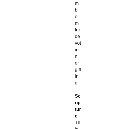
m
bl
e
m
for
de
vot
io
n
or
gift
in
g!
Sc
rip
tur
e
Th