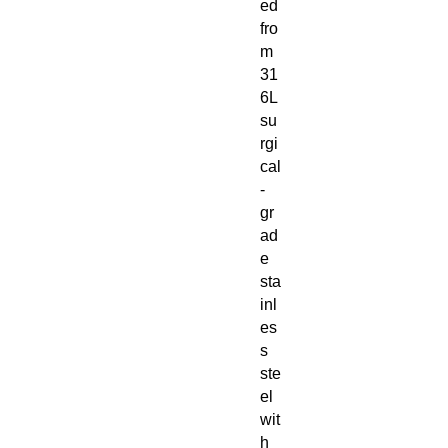
ed
fro
m
31
6L
su
rgi
cal
-
gr
ad
e
sta
inl
es
s
ste
el
wit
h