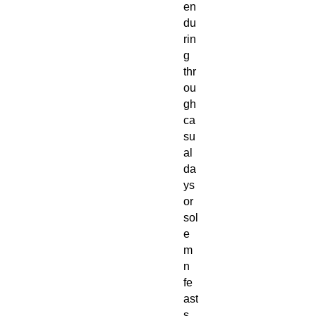
en
du
rin
g
thr
ou
gh
ca
su
al
da
ys
or
sol
e
m
n
fe
ast
s.