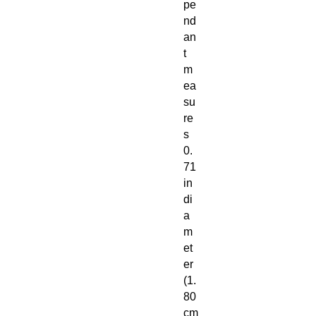
pe
nd
an
t
m
ea
su
re
s
0.
71
in
di
a
m
et
er
(1.
80
cm