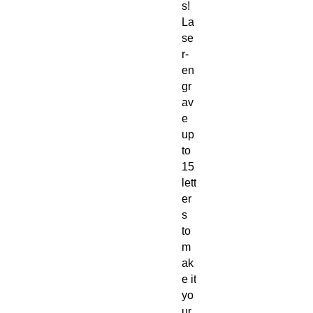
s!
La
se
r-
en
gr
av
e
up
to
15
lett
er
s
to
m
ak
e it
yo
ur