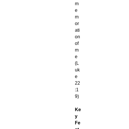
m
e
m
or
ati
on
of
m
e
(L
uk
e
22
:1
9)
Ke
y
Fe