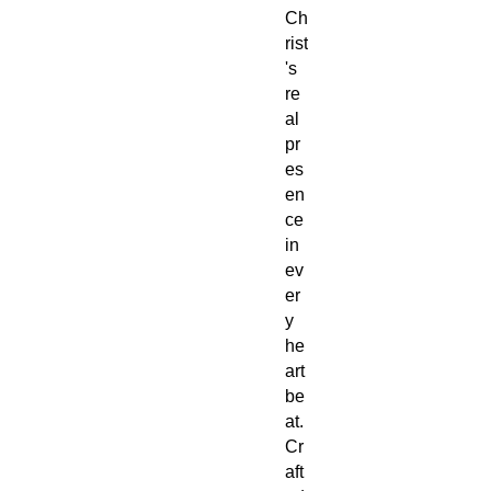
Ch
rist
's
re
al
pr
es
en
ce
in
ev
er
y
he
art
be
at.
Cr
aft