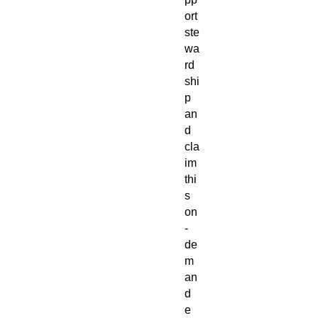
ort
ste
wa
rd
shi
p
an
d
cla
im
thi
s
on
-
de
m
an
d
e